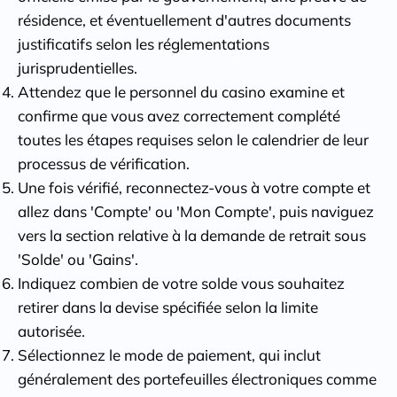
résidence, et éventuellement d'autres documents
justificatifs selon les réglementations
jurisprudentielles.
Attendez que le personnel du casino examine et
confirme que vous avez correctement complété
toutes les étapes requises selon le calendrier de leur
processus de vérification.
Une fois vérifié, reconnectez-vous à votre compte et
allez dans 'Compte' ou 'Mon Compte', puis naviguez
vers la section relative à la demande de retrait sous
'Solde' ou 'Gains'.
Indiquez combien de votre solde vous souhaitez
retirer dans la devise spécifiée selon la limite
autorisée.
Sélectionnez le mode de paiement, qui inclut
généralement des portefeuilles électroniques comme