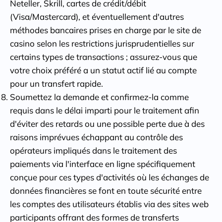
Neteller, Skrill, cartes de crédit/débit
(Visa/Mastercard), et éventuellement d'autres
méthodes bancaires prises en charge par le site de
casino selon les restrictions jurisprudentielles sur
certains types de transactions ; assurez-vous que
votre choix préféré a un statut actif lié au compte
pour un transfert rapide.
Soumettez la demande et confirmez-la comme
requis dans le délai imparti pour le traitement afin
d'éviter des retards ou une possible perte due à des
raisons imprévues échappant au contrôle des
opérateurs impliqués dans le traitement des
paiements via l'interface en ligne spécifiquement
conçue pour ces types d'activités où les échanges de
données financières se font en toute sécurité entre
les comptes des utilisateurs établis via des sites web
participants offrant des formes de transferts