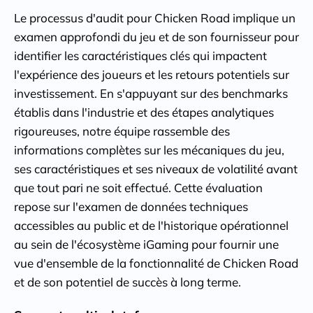
Le processus d'audit pour Chicken Road implique un
examen approfondi du jeu et de son fournisseur pour
identifier les caractéristiques clés qui impactent
l'expérience des joueurs et les retours potentiels sur
investissement. En s'appuyant sur des benchmarks
établis dans l'industrie et des étapes analytiques
rigoureuses, notre équipe rassemble des
informations complètes sur les mécaniques du jeu,
ses caractéristiques et ses niveaux de volatilité avant
que tout pari ne soit effectué. Cette évaluation
repose sur l'examen de données techniques
accessibles au public et de l'historique opérationnel
au sein de l'écosystème iGaming pour fournir une
vue d'ensemble de la fonctionnalité de Chicken Road
et de son potentiel de succès à long terme.