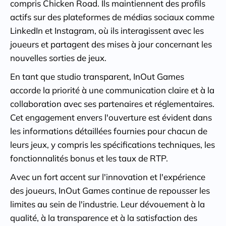
compris Chicken Road. Ils maintiennent des profils
actifs sur des plateformes de médias sociaux comme
LinkedIn et Instagram, où ils interagissent avec les
joueurs et partagent des mises à jour concernant les
nouvelles sorties de jeux.
En tant que studio transparent, InOut Games
accorde la priorité à une communication claire et à la
collaboration avec ses partenaires et réglementaires.
Cet engagement envers l'ouverture est évident dans
les informations détaillées fournies pour chacun de
leurs jeux, y compris les spécifications techniques, les
fonctionnalités bonus et les taux de RTP.
Avec un fort accent sur l'innovation et l'expérience
des joueurs, InOut Games continue de repousser les
limites au sein de l'industrie. Leur dévouement à la
qualité, à la transparence et à la satisfaction des