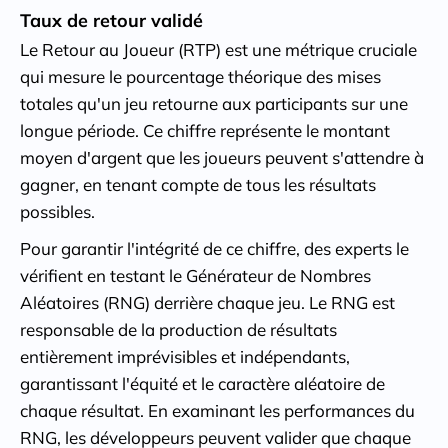
Taux de retour validé
Le Retour au Joueur (RTP) est une métrique cruciale
qui mesure le pourcentage théorique des mises
totales qu'un jeu retourne aux participants sur une
longue période. Ce chiffre représente le montant
moyen d'argent que les joueurs peuvent s'attendre à
gagner, en tenant compte de tous les résultats
possibles.
Pour garantir l'intégrité de ce chiffre, des experts le
vérifient en testant le Générateur de Nombres
Aléatoires (RNG) derrière chaque jeu. Le RNG est
responsable de la production de résultats
entièrement imprévisibles et indépendants,
garantissant l'équité et le caractère aléatoire de
chaque résultat. En examinant les performances du
RNG, les développeurs peuvent valider que chaque