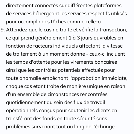
directement connectés sur différentes plateformes
de services hébergeant les services respectifs utilisés
pour accomplir des tâches comme celle-ci.
Attendez que le casino traite et vérifie la transaction,
ce qui prend généralement 1 à 3 jours ouvrables en
fonction de facteurs individuels affectant la vitesse
de traitement à un moment donné - ceux-ci incluent
les temps d'attente pour les virements bancaires
ainsi que les contrôles potentiels effectués pour
toute anomalie empêchant l'approbation immédiate,
chaque cas étant traité de manière unique en raison
d'un ensemble de circonstances rencontrées
quotidiennement au sein des flux de travail
opérationnels conçus pour soutenir les clients en
transférant des fonds en toute sécurité sans
problèmes survenant tout au long de l'échange.