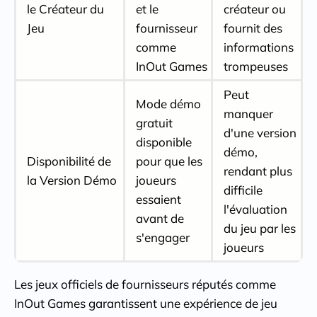
le Créateur du
et le
créateur ou
Jeu
fournisseur
fournit des
comme
informations
InOut Games
trompeuses
Peut
Mode démo
manquer
gratuit
d'une version
disponible
démo,
Disponibilité de
pour que les
rendant plus
la Version Démo
joueurs
difficile
essaient
l'évaluation
avant de
du jeu par les
s'engager
joueurs
Les jeux officiels de fournisseurs réputés comme
InOut Games garantissent une expérience de jeu