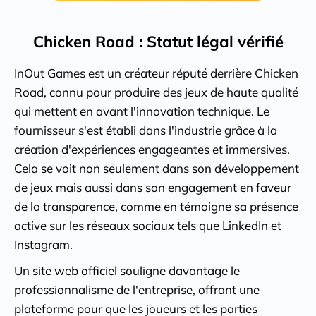
Chicken Road : Statut légal vérifié
InOut Games est un créateur réputé derrière Chicken
Road, connu pour produire des jeux de haute qualité
qui mettent en avant l'innovation technique. Le
fournisseur s'est établi dans l'industrie grâce à la
création d'expériences engageantes et immersives.
Cela se voit non seulement dans son développement
de jeux mais aussi dans son engagement en faveur
de la transparence, comme en témoigne sa présence
active sur les réseaux sociaux tels que LinkedIn et
Instagram.
Un site web officiel souligne davantage le
professionnalisme de l'entreprise, offrant une
plateforme pour que les joueurs et les parties