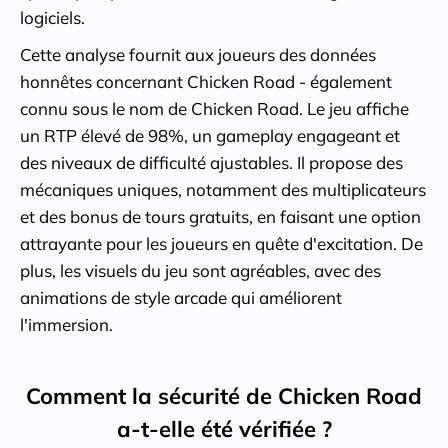
logiciels.
Cette analyse fournit aux joueurs des données
honnêtes concernant Chicken Road - également
connu sous le nom de Chicken Road. Le jeu affiche
un RTP élevé de 98%, un gameplay engageant et
des niveaux de difficulté ajustables. Il propose des
mécaniques uniques, notamment des multiplicateurs
et des bonus de tours gratuits, en faisant une option
attrayante pour les joueurs en quête d'excitation. De
plus, les visuels du jeu sont agréables, avec des
animations de style arcade qui améliorent
l'immersion.
Comment la sécurité de Chicken Road
a-t-elle été vérifiée ?