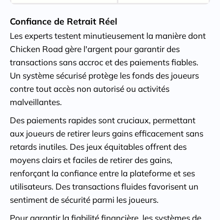
Confiance de Retrait Réel
Les experts testent minutieusement la manière dont
Chicken Road gère l'argent pour garantir des
transactions sans accroc et des paiements fiables.
Un système sécurisé protège les fonds des joueurs
contre tout accès non autorisé ou activités
malveillantes.
Des paiements rapides sont cruciaux, permettant
aux joueurs de retirer leurs gains efficacement sans
retards inutiles. Des jeux équitables offrent des
moyens clairs et faciles de retirer des gains,
renforçant la confiance entre la plateforme et ses
utilisateurs. Des transactions fluides favorisent un
sentiment de sécurité parmi les joueurs.
Pour garantir la fiabilité financière, les systèmes de