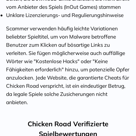
vom Anbieter des Spiels (InOut Games) stammen
Unklare Lizenzierungs- und Regulierungshinweise
Scammer verwenden häufig leichte Variationen
beliebter Spieltitel, um von Malware betroffene
Benutzer zum Klicken auf bösartige Links zu
verleiten. Sie fügen möglicherweise auch auffällige
Wörter wie "Kostenlose Hacks" oder "Keine
Fähigkeiten erforderlich" hinzu, um potenzielle Opfer
anzulocken. Jede Website, die garantierte Cheats für
Chicken Road verspricht, ist ein eindeutiger Betrug,
da legale Spiele solche Zusicherungen nicht
anbieten.
Chicken Road Verifizierte
Spielbewertungen