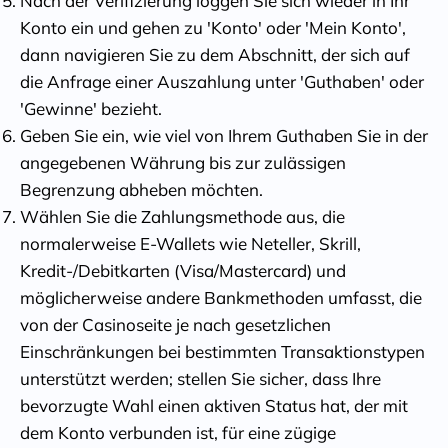
Nach der Verifizierung loggen Sie sich wieder in Ihr
Konto ein und gehen zu 'Konto' oder 'Mein Konto',
dann navigieren Sie zu dem Abschnitt, der sich auf
die Anfrage einer Auszahlung unter 'Guthaben' oder
'Gewinne' bezieht.
Geben Sie ein, wie viel von Ihrem Guthaben Sie in der
angegebenen Währung bis zur zulässigen
Begrenzung abheben möchten.
Wählen Sie die Zahlungsmethode aus, die
normalerweise E-Wallets wie Neteller, Skrill,
Kredit-/Debitkarten (Visa/Mastercard) und
möglicherweise andere Bankmethoden umfasst, die
von der Casinoseite je nach gesetzlichen
Einschränkungen bei bestimmten Transaktionstypen
unterstützt werden; stellen Sie sicher, dass Ihre
bevorzugte Wahl einen aktiven Status hat, der mit
dem Konto verbunden ist, für eine zügige