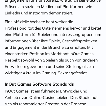
Engagement für Transparenz, wie durch seine aktive
Präsenz in sozialen Medien auf Plattformen wie
LinkedIn und Instagram demonstriert.
Eine offizielle Website hebt weiter die
Professionalität des Unternehmens hervor und bietet
eine Plattform für Spieler und Interessengruppen, um
Informationen über ihre Spiele, Geschäftspraktiken
und Engagement in der Branche zu erhalten. Mit
einer starken Position im Markt hat InOut Games
Respekt sowohl von Spielern als auch von anderen
Entwicklern gewonnen und seine Stellung als ein
wichtiger Akteur im Gaming-Sektor gefestigt.
InOut Games Software Standards
InOut Games ist ein führender Entwickler und
Anbieter von Online-Casinospielen. Das Studio hat
sich als renommierter Creator in der Branche