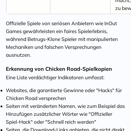
macht,
zu bew
Offizielle Spiele von seriösen Anbietern wie InOut
Games gewährleisten ein faires Spielerlebnis,
während Betrugs-Klone Spieler mit manipulierten
Mechaniken und falschen Versprechungen
ausnutzen.
Erkennung von Chicken Road-Spielkopien
Eine Liste verdächtiger Indikatoren umfasst:
Websites, die garantierte Gewinne oder "Hacks" für
Chicken Road versprechen
Seiten mit veränderten Namen, wie zum Beispiel das
Hinzufügen zusätzlicher Wörter wie "Offizieller
Spiel-Hack" oder "Schnell reich werden"
Seiten, die Download-Links anbieten, die nicht direkt