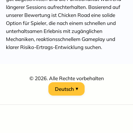
längerer Sessions aufrechterhalten. Basierend auf
unserer Bewertung ist Chicken Road eine solide
Option für Spieler, die nach einem schnellen und
unterhaltsamen Erlebnis mit zugänglichen
Mechaniken, reaktionsschnellem Gameplay und
klarer Risiko-Ertrags-Entwicklung suchen.
©
2026
. Alle Rechte vorbehalten
Deutsch
▾