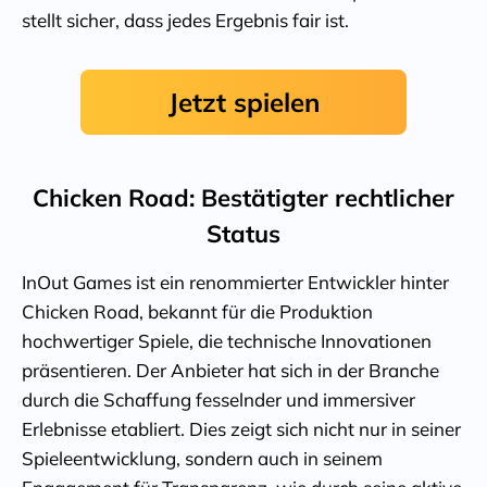
stellt sicher, dass jedes Ergebnis fair ist.
Jetzt spielen
Chicken Road: Bestätigter rechtlicher
Status
InOut Games ist ein renommierter Entwickler hinter
Chicken Road, bekannt für die Produktion
hochwertiger Spiele, die technische Innovationen
präsentieren. Der Anbieter hat sich in der Branche
durch die Schaffung fesselnder und immersiver
Erlebnisse etabliert. Dies zeigt sich nicht nur in seiner
Spieleentwicklung, sondern auch in seinem