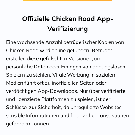
Offizielle Chicken Road App-
Verifizierung
Eine wachsende Anzahl betrügerischer Kopien von
Chicken Road wird online gefunden. Betrüger
erstellen diese gefälschten Versionen, um
persönliche Daten oder Einlagen von ahnungslosen
Spielern zu stehlen. Virale Werbung in sozialen
Medien führt oft zu inoffiziellen Seiten oder
verdächtigen App-Downloads. Nur über verifizierte
und lizenzierte Plattformen zu spielen, ist der
Schlüssel zur Sicherheit, da unregulierte Websites
sensible Informationen und finanzielle Transaktionen
gefährden können.