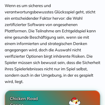
Wenn es um sicheres und
verantwortungsbewusstes Glücksspiel geht, sticht
ein entscheidender Faktor hervor: die Wahl
zertifizierter Software von angesehenen
Plattformen. Die Teilnahme am Echtgeldspiel kann
eine gesunde Beschäftigung sein, wenn sie mit
einem informierten und strategischen Denken
angegangen wird, doch die Auswahl nicht
verifizierter Optionen birgt inhärente Risiken. Die
Spieler müssen sich bewusst sein, dass die Sicherheit
ihres Spielerlebnisses nicht nur im Spiel selbst,
sondern auch in der Umgebung, in der es gespielt
wird, liegt.
Chicken Road