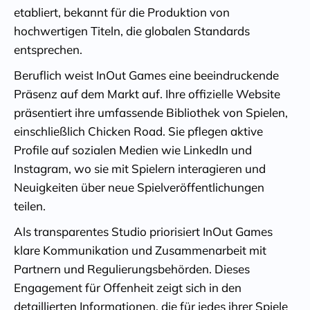
etabliert, bekannt für die Produktion von
hochwertigen Titeln, die globalen Standards
entsprechen.
Beruflich weist InOut Games eine beeindruckende
Präsenz auf dem Markt auf. Ihre offizielle Website
präsentiert ihre umfassende Bibliothek von Spielen,
einschließlich Chicken Road. Sie pflegen aktive
Profile auf sozialen Medien wie LinkedIn und
Instagram, wo sie mit Spielern interagieren und
Neuigkeiten über neue Spielveröffentlichungen
teilen.
Als transparentes Studio priorisiert InOut Games
klare Kommunikation und Zusammenarbeit mit
Partnern und Regulierungsbehörden. Dieses
Engagement für Offenheit zeigt sich in den
detaillierten Informationen, die für jedes ihrer Spiele