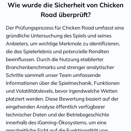
Wie wurde die Sicherheit von Chicken
Road überprüft?
Der Prüfungsprozess für Chicken Road umfasst eine
gründliche Untersuchung des Spiels und seines
Anbieters, um wichtige Merkmale zu identifizieren,
die das Spielerlebnis und potenzielle Renditen
beeinflussen. Durch die Nutzung etablierter
Branchenbenchmarks und strenger analytischer
Schritte sammelt unser Team umfassende
Informationen über die Spielmechanik, Funktionen
und Volatilitätslevels, bevor irgendwelche Wetten
platziert werden. Diese Bewertung basiert auf der
eingehenden Analyse öffentlich verfügbarer
technischer Daten und der Betriebsgeschichte
innerhalb des iGaming-Ökosystems, um eine
ganzheitliche Sicht auf die Funktionalität von