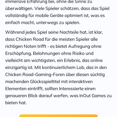
immersive Erfahrung bei, ohne die Sinne zu
überwältigen. Viele Spieler schätzen, dass das Spiel
vollständig für mobile Geräte optimiert ist, was es
einfach macht, unterwegs zu spielen.
Während jedes Spiel seine Nachteile hat, ist klar,
dass Chicken Road für die meisten Spieler alle
richtigen Noten trifft - es bietet Aufregung ohne
Erschöpfung, Belohnungen ohne Risiko und
vielleicht am wichtigsten, ein Erlebnis, das online
einzigartig ist. Mit kontinuierlichem Lob, das in den
Chicken Road-Gaming-Foren über diesen süchtig
machenden Glücksspieltitel mit interaktiven
Elementen eintrifft, sollten Interessierte einen
genaueren Blick darauf werfen, was InOut Games zu
bieten hat.