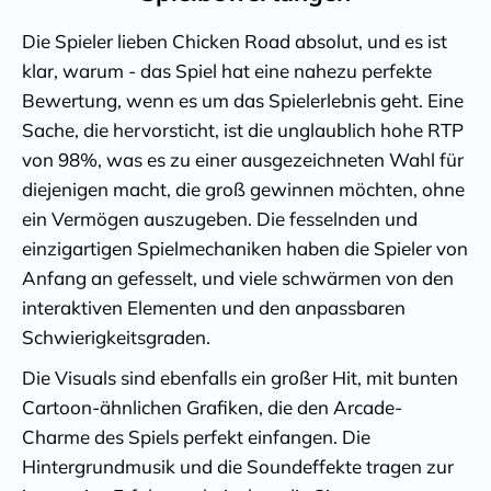
Die Spieler lieben Chicken Road absolut, und es ist
klar, warum - das Spiel hat eine nahezu perfekte
Bewertung, wenn es um das Spielerlebnis geht. Eine
Sache, die hervorsticht, ist die unglaublich hohe RTP
von 98%, was es zu einer ausgezeichneten Wahl für
diejenigen macht, die groß gewinnen möchten, ohne
ein Vermögen auszugeben. Die fesselnden und
einzigartigen Spielmechaniken haben die Spieler von
Anfang an gefesselt, und viele schwärmen von den
interaktiven Elementen und den anpassbaren
Schwierigkeitsgraden.
Die Visuals sind ebenfalls ein großer Hit, mit bunten
Cartoon-ähnlichen Grafiken, die den Arcade-
Charme des Spiels perfekt einfangen. Die
Hintergrundmusik und die Soundeffekte tragen zur