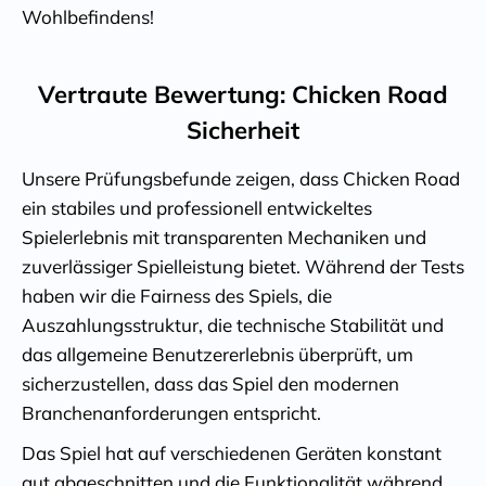
Wohlbefindens!
Vertraute Bewertung: Chicken Road
Sicherheit
Unsere Prüfungsbefunde zeigen, dass Chicken Road
ein stabiles und professionell entwickeltes
Spielerlebnis mit transparenten Mechaniken und
zuverlässiger Spielleistung bietet. Während der Tests
haben wir die Fairness des Spiels, die
Auszahlungsstruktur, die technische Stabilität und
das allgemeine Benutzererlebnis überprüft, um
sicherzustellen, dass das Spiel den modernen
Branchenanforderungen entspricht.
Das Spiel hat auf verschiedenen Geräten konstant
gut abgeschnitten und die Funktionalität während