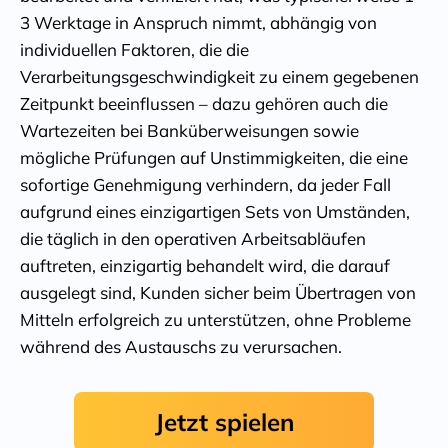
3 Werktage in Anspruch nimmt, abhängig von
individuellen Faktoren, die die
Verarbeitungsgeschwindigkeit zu einem gegebenen
Zeitpunkt beeinflussen – dazu gehören auch die
Wartezeiten bei Banküberweisungen sowie
mögliche Prüfungen auf Unstimmigkeiten, die eine
sofortige Genehmigung verhindern, da jeder Fall
aufgrund eines einzigartigen Sets von Umständen,
die täglich in den operativen Arbeitsabläufen
auftreten, einzigartig behandelt wird, die darauf
ausgelegt sind, Kunden sicher beim Übertragen von
Mitteln erfolgreich zu unterstützen, ohne Probleme
während des Austauschs zu verursachen.
Jetzt spielen