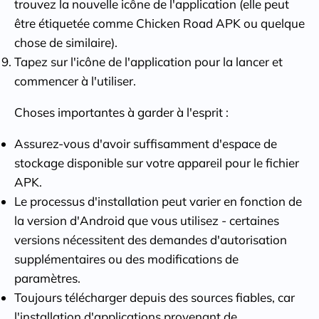
trouvez la nouvelle icône de l'application (elle peut
être étiquetée comme Chicken Road APK ou quelque
chose de similaire).
Tapez sur l'icône de l'application pour la lancer et
commencer à l'utiliser.
Choses importantes à garder à l'esprit :
Assurez-vous d'avoir suffisamment d'espace de
stockage disponible sur votre appareil pour le fichier
APK.
Le processus d'installation peut varier en fonction de
la version d'Android que vous utilisez - certaines
versions nécessitent des demandes d'autorisation
supplémentaires ou des modifications de
paramètres.
Toujours télécharger depuis des sources fiables, car
l'installation d'applications provenant de