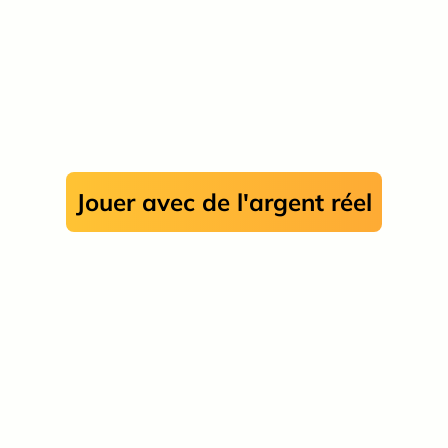
Jouer maintenant
Chicken Road APK : Version Android
minimale
Un système d'exploitation compatible (Android 5.0
Jouer avec de l'argent réel
ou iOS 10.0 ou version ultérieure)
Au moins 1 Go de RAM et un processeur d'une
vitesse d'au moins 2 GHz
Un espace de stockage suffisant sur votre appareil
pour installer l'application (environ 100 Mo pour
l'application Chicken Road elle-même)
L'accès à Internet est requis pour télécharger, mettre
à jour et jouer au jeu