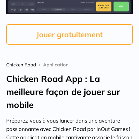
Jouer gratuitement
›
Chicken Road
Application
Chicken Road App : La
meilleure façon de jouer sur
mobile
Préparez-vous à vous lancer dans une aventure
passionnante avec Chicken Road par InOut Games !
Cette application mobile captivante associe le frisson