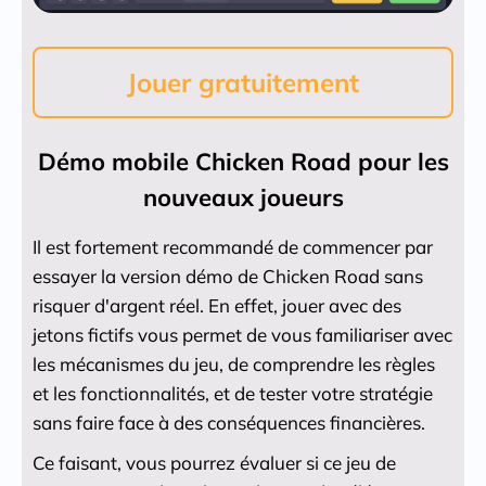
Jouer gratuitement
Démo mobile Chicken Road pour les
nouveaux joueurs
Il est fortement recommandé de commencer par
essayer la version démo de Chicken Road sans
risquer d'argent réel. En effet, jouer avec des
jetons fictifs vous permet de vous familiariser avec
les mécanismes du jeu, de comprendre les règles
et les fonctionnalités, et de tester votre stratégie
sans faire face à des conséquences financières.
Ce faisant, vous pourrez évaluer si ce jeu de