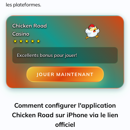
les plateformes.
Chicken Road
Casino
★
★
★
★
★
Excellents bonus pour jouer!
JOUER MAINTENANT
Comment configurer l'application
Chicken Road sur iPhone via le lien
officiel