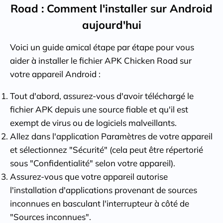
Road : Comment l'installer sur Android
aujourd'hui
Voici un guide amical étape par étape pour vous
aider à installer le fichier APK Chicken Road sur
votre appareil Android :
Tout d'abord, assurez-vous d'avoir téléchargé le
fichier APK depuis une source fiable et qu'il est
exempt de virus ou de logiciels malveillants.
Allez dans l'application Paramètres de votre appareil
et sélectionnez "Sécurité" (cela peut être répertorié
sous "Confidentialité" selon votre appareil).
Assurez-vous que votre appareil autorise
l'installation d'applications provenant de sources
inconnues en basculant l'interrupteur à côté de
"Sources inconnues".