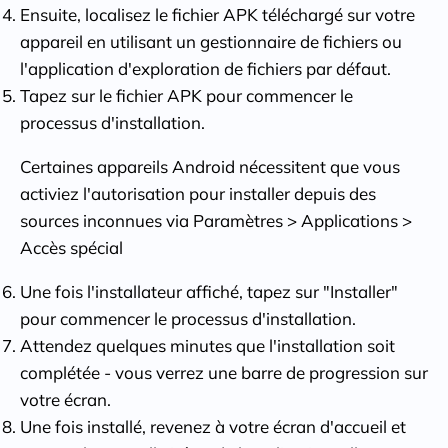
Ensuite, localisez le fichier APK téléchargé sur votre
appareil en utilisant un gestionnaire de fichiers ou
l'application d'exploration de fichiers par défaut.
Tapez sur le fichier APK pour commencer le
processus d'installation.
Certaines appareils Android nécessitent que vous
activiez l'autorisation pour installer depuis des
sources inconnues via Paramètres > Applications >
Accès spécial
Une fois l'installateur affiché, tapez sur "Installer"
pour commencer le processus d'installation.
Attendez quelques minutes que l'installation soit
complétée - vous verrez une barre de progression sur
votre écran.
Une fois installé, revenez à votre écran d'accueil et